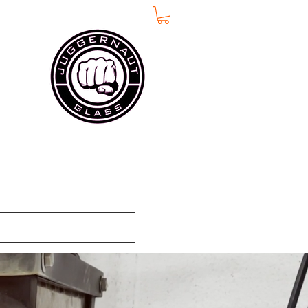
ge
Di
More