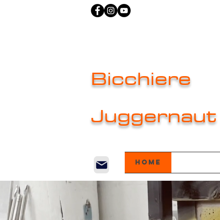
Bicchiere
Juggernaut
Home
New Pa