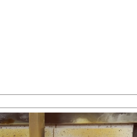
ge
About
About
About
New Pa