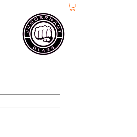
約
コンタクト
More