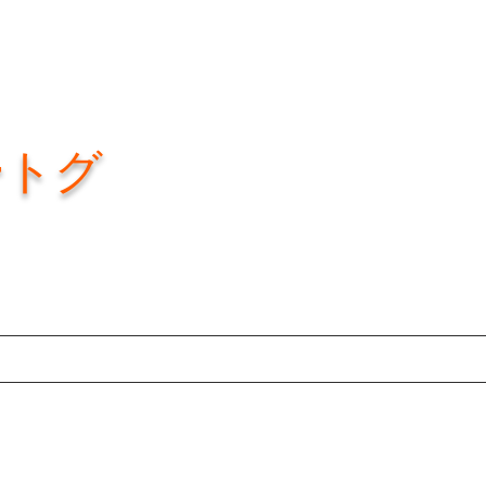
ートグ
e
About
About
About
New Page