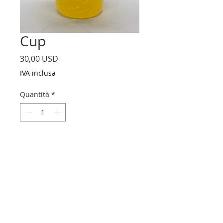
Cup
Prezzo
30,00 USD
IVA inclusa
Quantità
*
Aggiungi al carrello
Soft Glass Yellow Cup
Made in Easthampton, MA