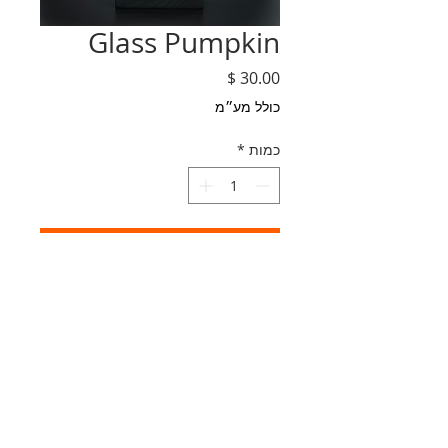
Glass Pumpkin
מחיר
כולל מע״מ
כמות
*
הוספה לסל
Handblown glass pumpkin
made in Easthampton, MA
MA:
413-727-2789
| TX:
832-378-8842