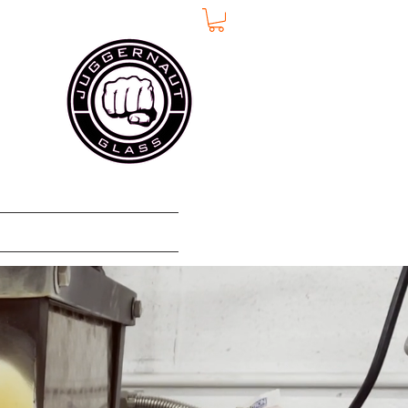
More
اتصال
حول