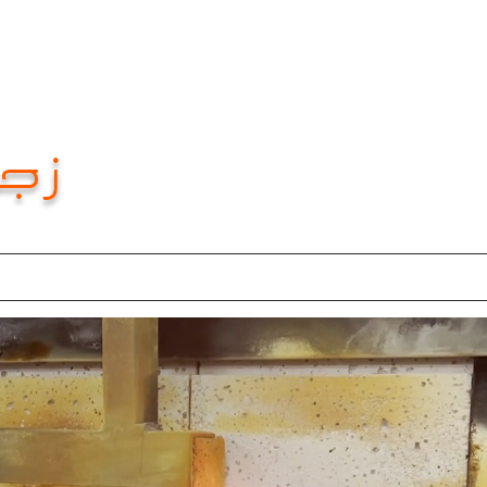
زجا
e
About
About
About
New Page