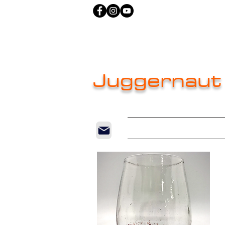
Juggernaut
Home
New Pag