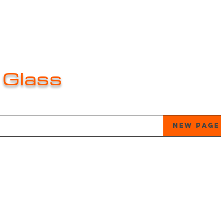
 Glass
e
About
About
About
New Page