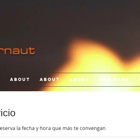
rnaut
e
About
About
About
New Page
icio
reserva la fecha y hora que más te convengan