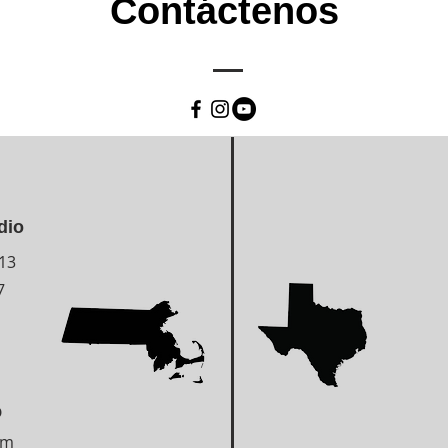
Contáctenos
dio
113
7
o
om