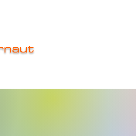
rnaut
e
About
About
About
New Page