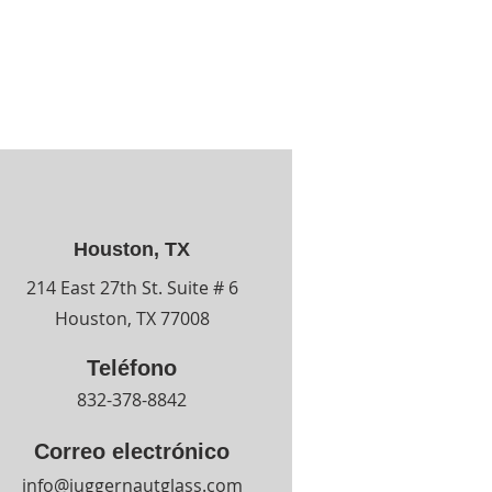
Houston, TX
214 East 27th St. Suite # 6
Houston, TX 77008
Teléfono
832-378-8842
Correo electrónico
info@juggernautglass.com