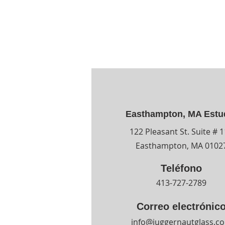
Easthampton, MA Estu
122 Pleasant St. Suite # 
Easthampton, MA 0102
Teléfono
413-727-2789
Correo electrónic
info@juggernautglass.c