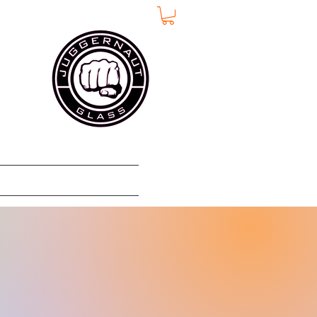
Acerca de
More